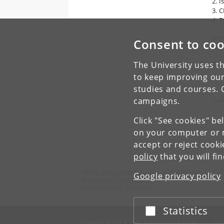
2. 
3. 
4. 
Vej
Consent to coo
sne
Fel
The University uses th
to keep improving our
studies and courses. 
← F
campaigns.
Click "See cookies" be
on your computer or m
accept or reject cook
policy
that you will fi
NEEM - North Greenland Eemian Ice Drilling
Google privacy policy
University of Copenhagen
Kangerlussuaq, Greenland
Statistics
Accept or reject
UNIVERSITY OF COPENHAGEN
CO