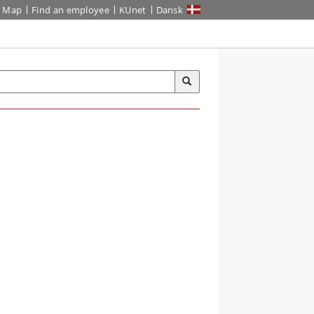
Map
Find an employee
KUnet
Dansk