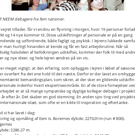
l! NEEM deltagere fra fem nationer.
vejret tillader, får vi endnu en flyvning i morgen, hvor 19 personer forla
M og 14 nye kommer til. Disse udskiftninger af personale er på en gang
ndende og udfordrende, både fagligt og psykisk. I lejrens lukkede samf
er man hurtigt hinanden at kende og får en fast arbejdsrutine. Når så
dselig halvdelen af befolkningen udskiftes, kommer der folk til med andr
er og nye ideer, og hele lejren ændres på sin vis.
 er meget vigtigt, at den erfaring, som opbygges i lejren i løbet af sæsone
er overført fra det ene hold til det næste. Derfor er der lavet en omhygge
nemtænkt bemandingsplan, som sikrer, at der sker en glidende udskiftn
personale indenfor hvert ekspertiseområde. En af de store fornøjelser ve
tarbejdet er at så mange sympatiske og dygtige kolleger deltager i projek
e år efter år. Det skaber en god stemning. En anden sjov ting ved projekte
internationale islæt, som ofte er en kilde til inspiration og eftertanke.
 vi har lavet i dag:
Boring og opmåling af Eem is. Borernes dybde: 2270,01m (run # 800).
gernes
de: 2286.27 m.