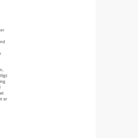
der
und
e
n,
lligt
ing
d
tet
t er