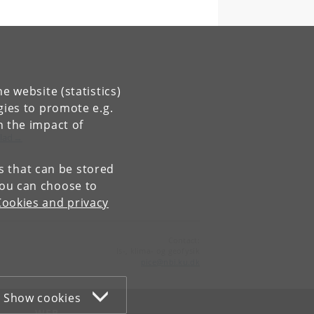
e website (statistics)
gies to promote e.g.
n the impact of
blad→
es that can be stored
You can choose to
Cookies and privacy
Contact:
Is-, klima- og geofysik
pice
@
nbi
.
ku
.
dk
Show cookies
WEB