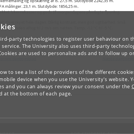
Iskernemåling og opskæring af is. 27,5 m. Slutdybde 2242,35 m.
CFA målinger. 23,1 m. Slutdybde: 1856,25 m.
Pakket iskernekasser og gods til morgendagens planlagte flyvning.
ret: Overskyet hele dagen. Dårlig kontrast, men god sigtbarhed. Små
kies
byger. Vinden aftog til 2 m/s om natten. Temp. -12 °C til -5 °C.
tleder, Anders Svensson
ird-party technologies to register user behaviour on th
 service. The University also uses third-party technolo
Cookies are used to personalize ads and to follow up o
orrige dagbogsblad
Næste dagbogs
low to see a list of the providers of the different cooki
obile device when you use the University's website. 
ies and you can always review your consent under the
nd at the bottom of each page.
NTACT
FOR STUDENTS AND