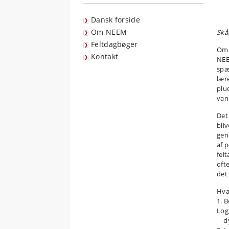
Dansk forside
Om NEEM
Skå
Feltdagbøger
Om 
Kontakt
NEE
spæ
lær
plu
van
Det
bliv
gen
af 
fel
oft
det 
Hvad
1. 
Log
dyb