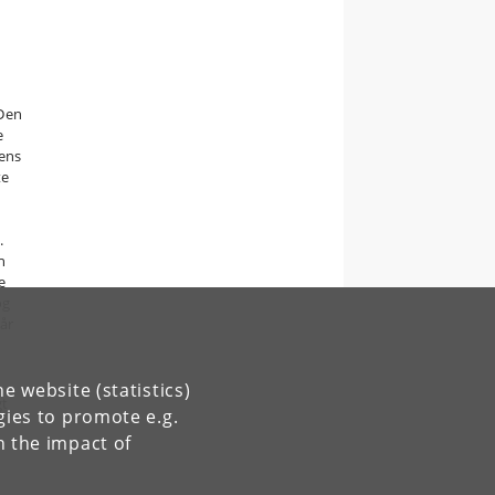
.
 Den
e
ens
te
t
.
n
e
og
går
e website (statistics)
gt
gies to promote e.g.
n the impact of