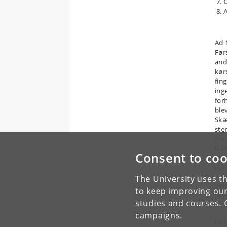
O
A
Ad 
Før
and
kør
fing
ing
for
ble
Skæ
ste
6mm
ikk
Consent to coo
nu 
dyb
The University uses th
Vej
to keep improving our
sky
studies and courses. 
Ube
campaigns.
Fel