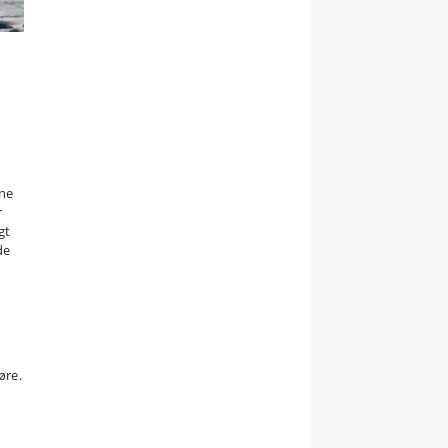
ene
r
gt
de
øre.