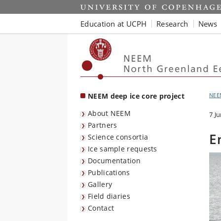
Start
Education at UCPH
Research
News
NEEM deep ice core project
NEE
About NEEM
7 J
Partners
E
Science consortia
Ice sample requests
Documentation
Publications
Gallery
Field diaries
Contact