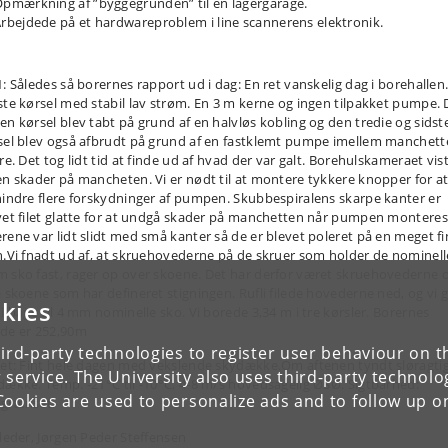
pmærkning af ”byggegrunden” til en lagergarage.
rbejdede på et hardwareproblem i line scannerens elektronik.
1: Således så borernes rapport ud i dag: En ret vanskelig dag i borehallen
ste kørsel med stabil lav strøm. En 3 m kerne og ingen tilpakket pumpe.
en kørsel blev tabt på grund af en halvløs kobling og den tredie og sidst
sel blev også afbrudt på grund af en fastklemt pumpe imellem manchett
re. Det tog lidt tid at finde ud af hvad der var galt. Borehulskameraet vis
en skader på mancheten. Vi er nødt til at montere tykkere knopper for a
hindre flere forskydninger af pumpen. Skubbespiralens skarpe kanter er
vet filet glatte for at undgå skader på manchetten når pumpen monteres
rene var lidt slidt med små kanter så de er blevet poleret på en meget fi
n.Vi fnadt ud af, at skruehovederne på de skruer som holder de nominell
 sko fast, rager op over skoene. Det har derfor været skruehovederne 
e skoene som har defineret stigningen. Rufli filede hovederne ned, og vi 
kies
tilbage til 4 mm nominelle sko. Vi borede 3,34 m i tre kørsler. Borernes
de er 252,90m
ird-party technologies to register user behaviour on th
ret: Fint hele dagen med vekslende skydække.Om aftenen tyndt sløragti
 service. The University also uses third-party technolo
dække. Temp. -21°C til -10°C, 4-8 m/s hovedsagelig ØSØ. Sigtbarhed:
Cookies are used to personalize ads and to follow up o
grænset.
tleder, Jørgen Peder Steffensen