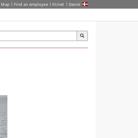
Map
Find an employee
KUnet
Dansk