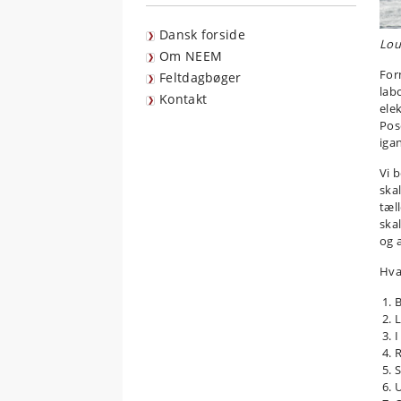
Dansk forside
Lou
Om NEEM
For
Feltdagbøger
lab
Kontakt
elek
Pose
iga
Vi 
skal
tæl
ska
og a
Hvad
B
L
I
R
S
U