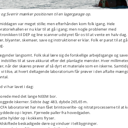
 og Sverrir mærker positionen til en lagergarage op.
middagen var meget stille; men efterhånden kom folk igang. Hele
oratoriehallen er nu klar til at gå i gang; men nogle problemer med
tronikken til DEP og line scanner udstyret får os til at vente en halv dag.
r, blyanter, skemaer, save og instruktioner er klar. Folk er parat til at gå
ng.
begynder langsomt. Folk skal lære sig de forskellige arbejdsgange og sav
 indstilles til at save akkurat efter det planlagte mønster. Hver millimete
ler, når der skæres prøver af så dyrt et materiale som en iskerne. Samtidi
l vi tilse, at hvert deltagende laboratorium får prøver i den aftalte mæng
ntal.
 vi har lavet i dag:
orede med det lange NEEM bor.
oggede iskerner. Sidste
bag
: 483, dybde 265,65 m.
 CFA laboratoriet har man fået brintoverilte- og nitratprocesserne til at k
yddede op i lejren. Fjernede paller fra hovedgaden.
atte hylder op i kokkens fryser.
dskiftede beskadigede døre og vinduer i teltbygninger.