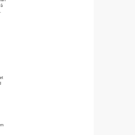
rå
.
et
d
øm