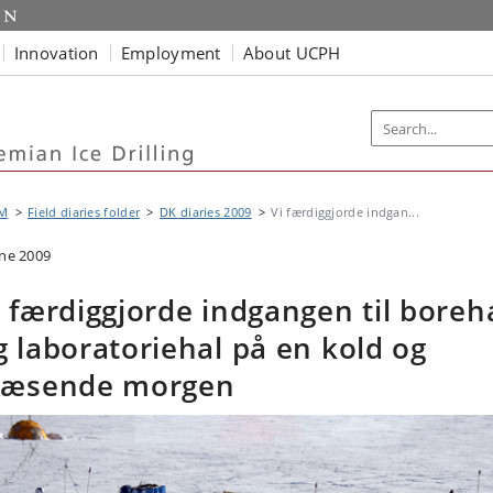
Innovation
Employment
About UCPH
M
Field diaries folder
DK diaries 2009
Vi færdiggjorde indgan...
une 2009
i færdiggjorde indgangen til boreh
g laboratoriehal på en kold og
læsende morgen