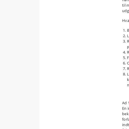
til
udg
Hvad
B
L
R
p
R
F
O
R
L
k
n
Ad 
En 
bek
for
ind