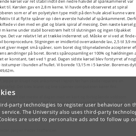
gende kørsel var ret stabil indtil den nedre halvdel af spånkammeret var
ket til. Kørslen gav en 2,8 m kerne. Vi havde ofte observeret at spiral
bberen som er af en polyetylen type midt på den hule aksel kunne være 
ffektiv til at flytte spåner op i den øverste halvdel af spånkammeret. Derf
kiftede vi den med en glat og blank spiral af messing. Den næste kørsel 
3 m kerne under stabil borestrøm helt til slutningen og ingen tilpakket
pe. Det var relativt let at trække inderrøret ud. Måske er vi ved at finde
bil boreprocedure. Stigningen er imidlertid overraskende lav, 2,5 til 3,9 
lket giver meget små spåner, som boret dog tilsyneladende accepterer ef
ens ændringer på boret. Borets spånopsamling er 100% og hældningen a
let er konstant, tæt ved 1 grad. Dagen sidste kørsel blev forstyrret af nog
e isstumper i bunden af hullet. Vi borede 13,15 m i 5 kørsler. Borernes d
249,62m.
7: Jeppe er knapt nok ankommet i lejren før han skulle reparere en
ddiskfejl. Det blev klaret og line scanner computeren kører fint.
kies
ret: Skyfrit det meste af dagen med en kort og forbigående voldsom
ring. Temp. -30°C til -14°C, 3-8 m/s hovedsagelig ØSØ. Sigtbarhed:
ird-party technologies to register user behaviour on th
rænset. Vejret var fint indtil 16.00, så kom en mur af skyer ind. Pludseli
 service. The University also uses third-party technolo
 det overskyet med sne, og vinden drejede fra ØSØ til SV. Kl.18 klarede d
Cookies are used to personalize ads and to follow up o
igen og vinden drejede fra SV tilbage til ØSØ.
tleder, Jørgen Peder Steffensen