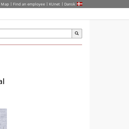
Map
Find an employee
KUnet
Dansk
al