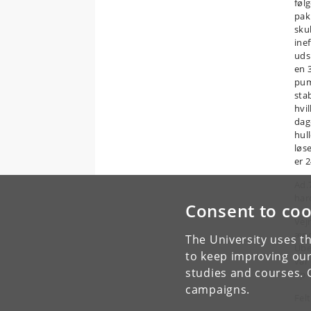
føl
pak
sku
ine
uds
en 
pum
sta
hvi
dag
hul
løs
er 
Ad.
har
Consent to coo
Vej
ænd
The University uses th
Ubeg
to keep improving our
var
studies and courses. 
op 
campaigns.
Fel