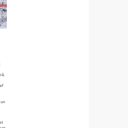
g
på,
.
af
kun
et
han