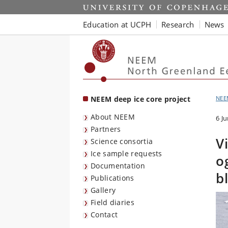
Start
Education at UCPH
Research
News
NEEM deep ice core project
NEE
About NEEM
6 J
Partners
V
Science consortia
Ice sample requests
o
Documentation
b
Publications
Gallery
Field diaries
Contact