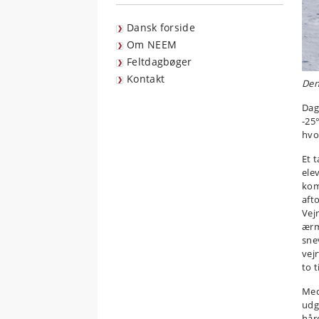
Dansk forside
Om NEEM
Feltdagbøger
Kontakt
Den
Dag
-25
hvo
Et 
ele
kom
aft
Vej
ærm
snev
vej
to t
Med
udg
hår