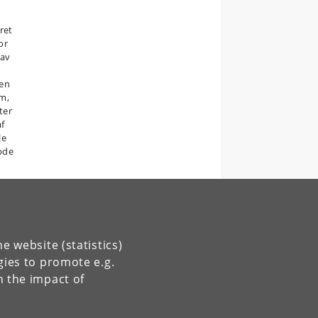
ret
or
gav
 en
mm,
ter
f
le
ybde
e website (statistics)
gt
gies to promote e.g.
et
n the impact of