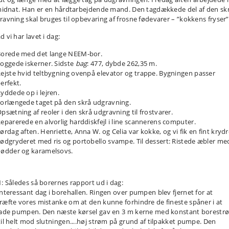
 midnat. Han er en hårdtarbejdende mand. Den tagdækkede del af den sk
ravning skal bruges til opbevaring af frosne fødevarer – ”kokkens fryser”
 vi har lavet i dag:
orede med det lange NEEM-bor.
oggede iskerner. Sidste
bag
: 477, dybde 262,35 m.
ejste hvid teltbygning ovenpå elevator og trappe. Bygningen passer
erfekt.
yddede op i lejren.
orlængede taget på den skrå udgravning.
psætning af reoler i den skrå udgravning til frostvarer.
eparerede en alvorlig harddiskfejl i line scannerens computer.
ørdag aften. Henriette, Anna W. og Celia var kokke, og vi fik en fint krydr
ødgryderet med ris og portobello svampe. Til dessert: Ristede æbler me
ødder og karamelsovs.
1: Således så borernes rapport ud i dag:
interessant dag i borehallen. Ringen over pumpen blev fjernet for at
ræfte vores mistanke om at den kunne forhindre de fineste spåner i at
lade pumpen. Den næste kørsel gav en 3 m kerne med konstant borestr
til helt mod slutningen....høj strøm på grund af tilpakket pumpe. Den