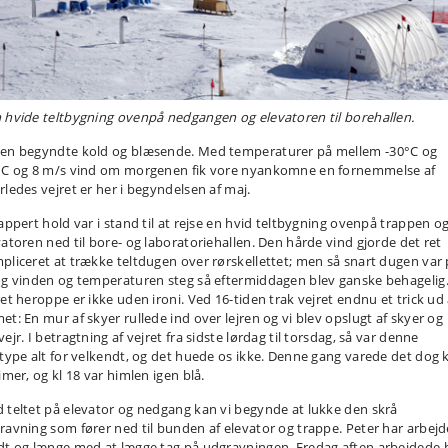
 hvide teltbygning ovenpå nedgangen og elevatoren til borehallen.
en begyndte kold og blæsende. Med temperaturer på mellem -30°C og
°C og 8 m/s vind om morgenen fik vore nyankomne en fornemmelse af
rledes vejret er her i begyndelsen af maj.
tappert hold var i stand til at rejse en hvid teltbygning ovenpå trappen o
vatoren ned til bore- og laboratoriehallen. Den hårde vind gjorde det ret
pliceret at trække teltdugen over rørskellettet; men så snart dugen var 
og vinden og temperaturen steg så eftermiddagen blev ganske behagelig
ret heroppe er ikke uden ironi. Ved 16-tiden trak vejret endnu et trick ud 
et: En mur af skyer rullede ind over lejren og vi blev opslugt af skyer og
ejr. I betragtning af vejret fra sidste lørdag til torsdag, så var denne
rtype alt for velkendt, og det huede os ikke. Denne gang varede det dog 
imer, og kl 18 var himlen igen blå.
 teltet på elevator og nedgang kan vi begynde at lukke den skrå
ravning som fører ned til bunden af elevator og trappe. Peter har arbejd
dt og længe med at lægge tag på udgravningen. Fredag aften arbejdede 