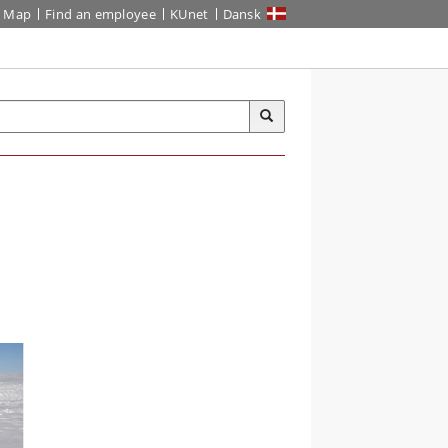
Map
Find an employee
KUnet
Dansk