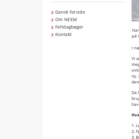
Dansk forside
Om NEEM
Feltdagbøger
Han
Kontakt
på 
I n
Vi 
meg
vin
ny.
dem
Da 
bru
hav
Hva
1. 
2. 
3. 