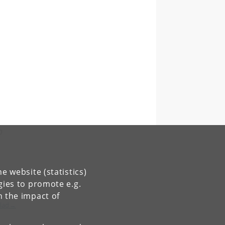
0
e website (statistics)
gies to promote e.g.
n the impact of
blad→