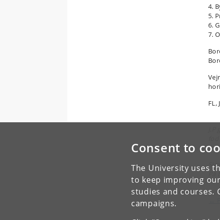
4. 
5. 
6. 
7. 
Bor
Bor
Vejr
hor
FL, 
J.P
fod
Consent to coo
Sim
The University uses th
På 
to keep improving our
studies and courses. 
← F
campaigns.