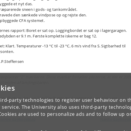
Byggede et nyt das.
Præparerede sneen i gods- og tankområdet.
Gravede den sænkede vindpose op og rejste den.
Opbyggede CFA systemet.
ernes rapport: Boret er sat op. Loggingbordet er sat op i lagergaragen.
edybden er 9.1 m. Første komplette iskerne er bag 12.
et: Klart. Temperaturer -13 °C til -23 °C, 6 m/s vind fra S. Sigtbarhed til
isonten.
J.P.Steffensen
 genplanter ”2” mærkerne. Disse mærker fortæller piloterne, at der er 200
 til enden af landingsbanen.
kies
on afprøver det nye ”das”faciliteter med snemænd som tilskuere.
ird-party technologies to register user behaviour on th
bakken bagved: Det ”gamle” das.
 service. The University also uses third-party technolo
Cookies are used to personalize ads and to follow up o
orrige dagbogsblad
Næste dagbogs