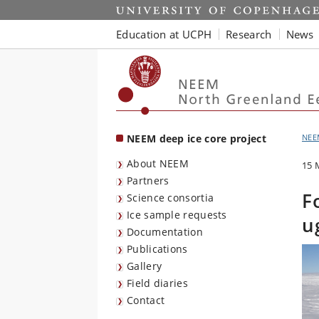
Start
Education at UCPH
Research
News
NEEM deep ice core project
NEE
About NEEM
15 
Partners
F
Science consortia
Ice sample requests
u
Documentation
Publications
Gallery
Field diaries
Contact