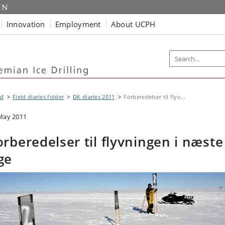
Innovation
Employment
About UCPH
M
Field diaries folder
DK diaries 2011
Forberedelser til flyv...
May 2011
orberedelser til flyvningen i næste
ge