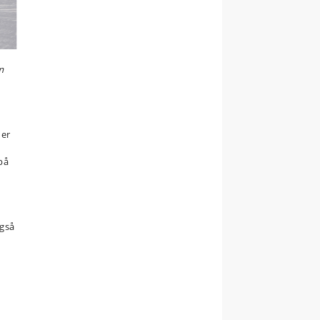
m
 er
på
e
også