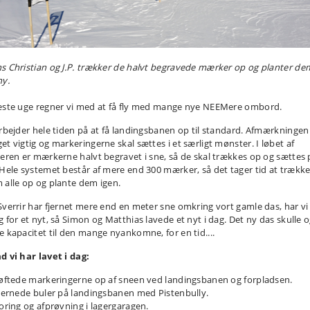
s Christian og J.P. trækker de halvt begravede mærker op og planter de
ny.
æste uge regner vi med at få fly med mange nye NEEMere ombord.
arbejder hele tiden på at få landingsbanen op til standard. Afmærkningen
et vigtig og markeringerne skal sættes i et særligt mønster. I løbet af
teren er mærkerne halvt begravet i sne, så de skal trækkes op og sættes 
 Hele systemet består af mere end 300 mærker, så det tager tid at trækk
 alle op og plante dem igen.
Sverrir har fjernet mere end en meter sne omkring vort gamle das, har vi
g for et nyt, så Simon og Matthias lavede et nyt i dag. Det ny das skulle 
e kapacitet til den mange nyankomne, for en tid....
d vi har lavet i dag:
Løftede markeringerne op af sneen ved landingsbanen og forpladsen.
Fjernede buler på landingsbanen med Pistenbully.
Boring og afprøvning i lagergaragen.