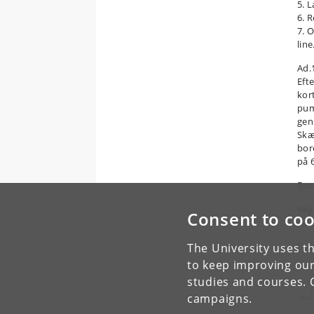
5. 
6. R
7. 
line
Ad.
Eft
kor
pum
genn
Skæ
bor
på 6
Bor
Vejr
Consent to coo
Ube
Fel
The University uses th
to keep improving our
studies and courses. 
← F
campaigns.