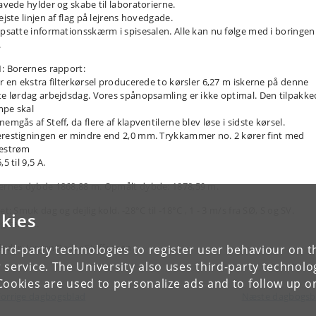
Lavede hylder og skabe til laboratorierne.
ejste linjen af flag på lejrens hovedgade.
Opsatte informationsskærm i spisesalen. Alle kan nu følge med i boringen
.
1: Borernes rapport:
er en ekstra filterkørsel producerede to kørsler 6,27 m iskerne på denne
te lørdag arbejdsdag. Vores spånopsamling er ikke optimal. Den tilpakk
pe skal
emgås af Steff, da flere af klapventilerne blev løse i sidste kørsel.
restigningen er mindre end 2,0 mm. Trykkammer no. 2 kører fint med
estrøm
,5 til 9,5 A.
ernes dybde 1868,88 m. Opmålt dybde: 1878,59 m.
et: Smuk dag og dejlig kold. -28°C til -18°C , 1 - 3 m/s fra SØ, S og SV.
kies
grænset.
tleder, Jørgen Peder Steffensen
ird-party technologies to register user behaviour on th
 service. The University also uses third-party technolo
Cookies are used to personalize ads and to follow up o
orrige dagbogsblad
Næste dagbogs