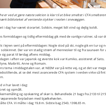
he er ved at gøre næste sektion is klar til at blive smeltet i CFA smelteren
ærk biblioteket af ventende stykker i reolen i snevæggen.
et i dag har været storartet. Solskin, meget lidt vind og dejlig koldt.
s formiddagen og tidlig eftermiddag gik med de vanlige rutiner, så var d
r
ik i lejren sent på eftermiddagen: Nogle stod på ski, nogle gik en tur og 
 solskinnet. Der var en stadig strøm af mennesker til og fra saunaen for 
 sig parat til lørdag aftens middag.
dagen i aften var japansk og øverste kok var Kumiko, assisteret af Sato,
elyne, Maibritt, Anne og Romain.
ens tema i middagstalen var, at NEEM var på rette vej, og at det var mege
redsstillende, at se det mest avancerede CFA system i verden virke så fint 
en.
 vi har lavet i dag:
Boret og opmålt.
Iskernemåling og opskæring af skør is. Behandlede 21 bags fra 2133 til 215
Præparerede forpladsen med bjælkehøvlen.
Målte CFA. Vi målte i dag 19,8 m. Sidste bag 2543, 1398,65 m.