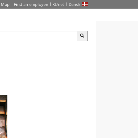
Map
Find an employee
KUnet
Dansk