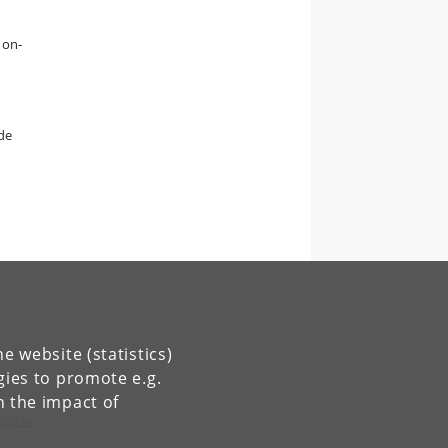
 on-
ede
e website (statistics)
gies to promote e.g.
n the impact of
blad→