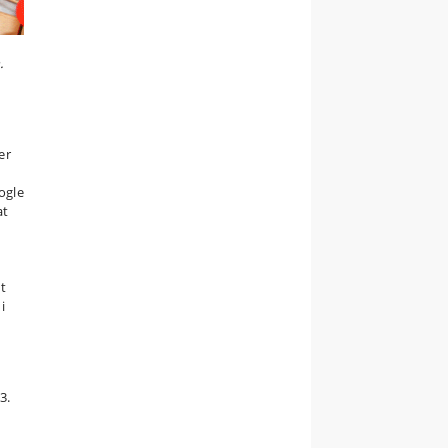
.
er
nogle
at
t
i
3.