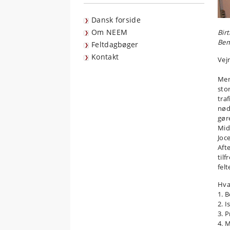
Dansk forside
Om NEEM
Birt
Bem
Feltdagbøger
Kontakt
Vejr
Men
sto
traf
nød
gøre
Mid
Joc
Aft
tilf
felt
Hvad
1. 
2. 
3. 
4. 