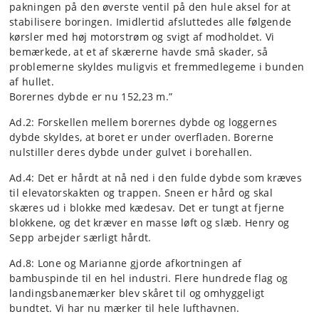
pakningen på den øverste ventil på den hule aksel for at
stabilisere boringen. Imidlertid afsluttedes alle følgende
kørsler med høj motorstrøm og svigt af modholdet. Vi
bemærkede, at et af skærerne havde små skader, så
problemerne skyldes muligvis et fremmedlegeme i bunden
af hullet.
Borernes dybde er nu 152,23 m.”
Ad.2: Forskellen mellem borernes dybde og loggernes
dybde skyldes, at boret er under overfladen. Borerne
nulstiller deres dybde under gulvet i borehallen.
Ad.4: Det er hårdt at nå ned i den fulde dybde som kræves
til elevatorskakten og trappen. Sneen er hård og skal
skæres ud i blokke med kædesav. Det er tungt at fjerne
blokkene, og det kræver en masse løft og slæb. Henry og
Sepp arbejder særligt hårdt.
Ad.8: Lone og Marianne gjorde afkortningen af
bambuspinde til en hel industri. Flere hundrede flag og
landingsbanemærker blev skåret til og omhyggeligt
bundtet. Vi har nu mærker til hele lufthavnen.