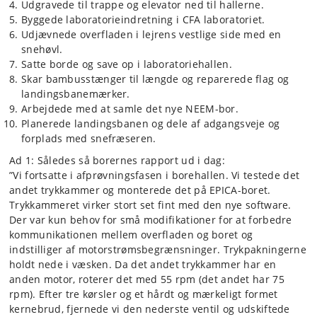
Udgravede til trappe og elevator ned til hallerne.
Byggede laboratorieindretning i CFA laboratoriet.
Udjævnede overfladen i lejrens vestlige side med en
snehøvl.
Satte borde og save op i laboratoriehallen.
Skar bambusstænger til længde og reparerede flag og
landingsbanemærker.
Arbejdede med at samle det nye NEEM-bor.
Planerede landingsbanen og dele af adgangsveje og
forplads med snefræseren.
Ad 1: Således så borernes rapport ud i dag:
”Vi fortsatte i afprøvningsfasen i borehallen. Vi testede det
andet trykkammer og monterede det på EPICA-boret.
Trykkammeret virker stort set fint med den nye software.
Der var kun behov for små modifikationer for at forbedre
kommunikationen mellem overfladen og boret og
indstilliger af motorstrømsbegrænsninger. Trykpakningerne
holdt nede i væsken. Da det andet trykkammer har en
anden motor, roterer det med 55 rpm (det andet har 75
rpm). Efter tre kørsler og et hårdt og mærkeligt formet
kernebrud, fjernede vi den nederste ventil og udskiftede