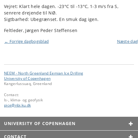
Vejret: Klart hele dagen. -23°C til -13°C, 1-3 m/s fra S,
senrere drejende til NØ.
Sigtbarhed: Ubegrænset. En smuk dag igen.
Feltleder, Jørgen Peder Steffensen
← Forrige dagbogsblad
Næste da
NEEM - North Greenland Eemian Ice Drilling
University of Copenhagen
Kangerlussuaq, Greenland
Contact:
Is-, klima- og geofysik
pice
@
nbi
.
ku
.
dk
UNIVERSITY OF COPENHAGEN
CONTACT