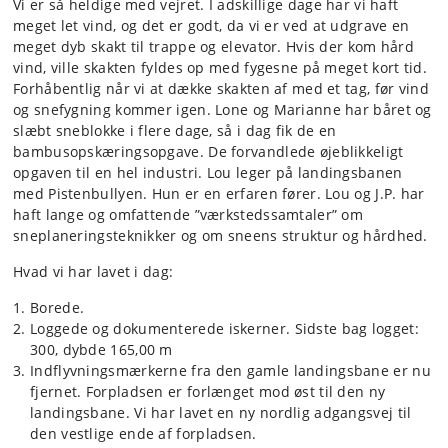
Vi er så heldige med vejret. I adskillige dage har vi haft
meget let vind, og det er godt, da vi er ved at udgrave en
meget dyb skakt til trappe og elevator. Hvis der kom hård
vind, ville skakten fyldes op med fygesne på meget kort tid.
Forhåbentlig når vi at dække skakten af med et tag, før vind
og snefygning kommer igen. Lone og Marianne har båret og
slæbt sneblokke i flere dage, så i dag fik de en
bambusopskæringsopgave. De forvandlede øjeblikkeligt
opgaven til en hel industri. Lou leger på landingsbanen
med Pistenbullyen. Hun er en erfaren fører. Lou og J.P. har
haft lange og omfattende ”værkstedssamtaler” om
sneplaneringsteknikker og om sneens struktur og hårdhed.
Hvad vi har lavet i dag:
Borede.
Loggede og dokumenterede iskerner. Sidste bag logget:
300, dybde 165,00 m
Indflyvningsmærkerne fra den gamle landingsbane er nu
fjernet. Forpladsen er forlænget mod øst til den ny
landingsbane. Vi har lavet en ny nordlig adgangsvej til
den vestlige ende af forpladsen.