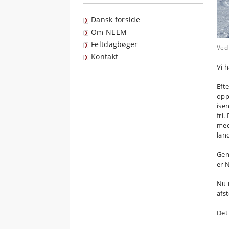
Dansk forside
Om NEEM
Feltdagbøger
Ved 
Kontakt
Vi h
Efte
opp
ise
fri
med
lan
Gen
er 
Nu 
afs
Det