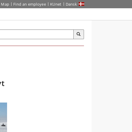
Map
Find an employee
KUnet
Dansk
yt