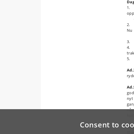
Dag
1. F
opp
do
2. 
Nu
ha
3. 
4. 
tra
5. 
Ad.
ryd
Ad.
god
nyt
gan
nåe
for
Consent to coo
NEE
Blæ