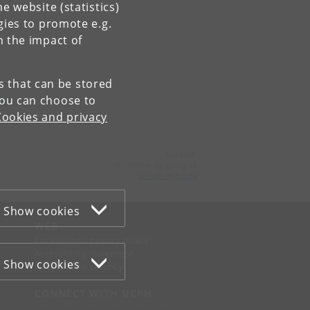
e website (statistics)
gies to promote e.g.
n the impact of
es that can be stored
You can choose to
blad→
Cookies and privacy
Contact:
Is-, klima- og geofysik
pice
@
nbi
.
ku
.
dk
Show cookies
WEB
Cookies and privacy policy
Accessibility statement
Show cookies
Information security
CONNECT WITH UCPH