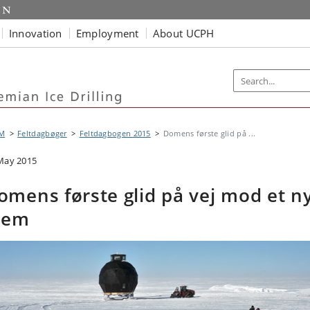
Innovation
Employment
About UCPH
M
Feltdagbøger
Feltdagbogen 2015
Domens første glid på ...
May 2015
omens første glid på vej mod et n
jem