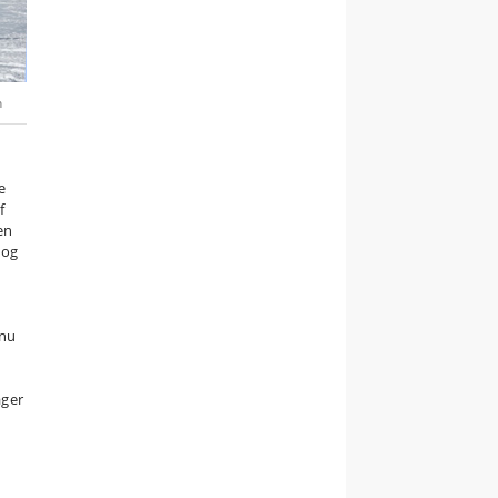
n
e
f
en
 og
 nu
ager