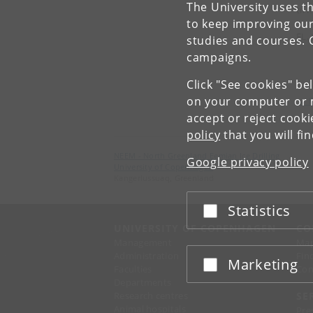
The University uses th
til
to keep improving our
FL, 
studies and courses. 
campaigns.
Click "See cookies" be
on your computer or m
← F
accept or reject cook
policy
that you will fi
NEEM - North Greenland Eemian Ice Drilling
Google privacy policy
University of Copenhagen
Kangerlussuaq, Greenland
Statistics
Accept or reject
UNIVERSITY OF COPENHAGEN
CO
Management
Ma
Administration
Fin
Marketing
Accept or reject
Faculties
Con
Departments
Research centres
SE
Animal hospitals
Pre