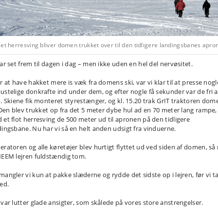
et herresving bliver domen trukket over til den tidligere landingsbanes apro
ar set frem til dagen i dag – men ikke uden en hel del nervøsitet.
r at have hakket mere is væk fra domens ski, var vi klar til at presse nogl
ustelige donkrafte ind under dem, og efter nogle få sekunder var de fri a
n. Skiene fik monteret styrestænger, og kl. 15.20 trak GrIT traktoren dom
. Den blev trukket op fra det 5 meter dybe hul ad en 70 meter lang rampe,
 et flot herresving de 500 meter ud til apronen på den tidligere
dingsbane. Nu har vi så en helt anden udsigt fra vinduerne.
eratoren og alle køretøjer blev hurtigt flyttet ud ved siden af domen, så
NEEM lejren fuldstændig tom.
mangler vi kun at pakke slæderne og rydde det sidste op i lejren, før vi t
ted.
 var lutter glade ansigter, som skålede på vores store anstrengelser.