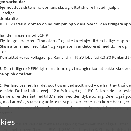
ens arbejde:
jernet det sidste is fra domens ski, og løftet skiene fri ved hjælp af
ustelige
nkrafte
Kl. 15.20 trak vi domen op ad rampen og videre over til den tidligere apr
r den næsen mod EGRIP!
Flyttet generatoren, ”tomaterne” og alle køretøjer til den tidligere apron
Skøn aftensmad med ”skål” og kage, som var dekoreret med dome og
ktor
Kontaktet vores kollegaer på Renland kl. 19.30 lokal tid (21.30 Renland ti
3:
Den tidligere NEEM lejr er nu tom, og vi mangler kun at pakke slæder 
de op på området.
5:
Renland teamet har det godt og er ved godt mod – de har travlt på d
e måde. De har haft snevejr, 12 m/s fra syd og -11°C. Selvom de har teste
 kernerør er de nået ned til 37 meter ved den dybe boring. De er også god
g med at måle, skære og udføre ECM på iskernerne. Den korte boring er
t ned til en dybde af 57 meter, og amerikanernes firn- og luftindsamling
tsætter.
kies
M vejret
: Klart vejr det meste af dagen og overskyet med tåge til aften.
sende hele dagen. Temp. -15°C til -26°C, 3-11 m/s fra S. Sigtbarhed: Klart 