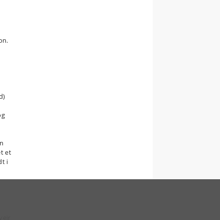
on.
d)
og
en
t et
t i
vejr