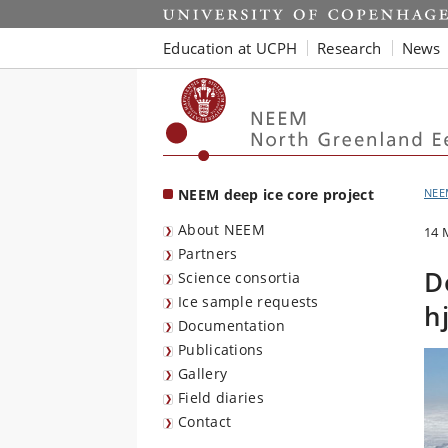
Start
Education at UCPH
Research
News
NEEM deep ice core project
NEE
About NEEM
14 
Partners
D
Science consortia
Ice sample requests
h
Documentation
Publications
Gallery
Field diaries
Contact