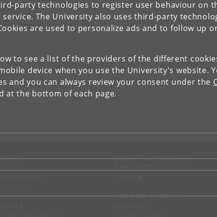
ird-party technologies to register user behaviour on th
 morgen, senere til 1 km. Snefygning.
 service. The University also uses third-party technolo
J.P. Steffensen
Cookies are used to personalize ads and to follow up o
low to see a list of the providers of the different cooki
obile device when you use the University's website. 
orrige dagbogsblad
Næste dagbogs
ies and you can always review your consent under the
nd at the bottom of each page.
NTACT
FOR STUDENTS AND
EMPLOYEES
p
KUnet
d an employee
tact UCPH
JOB AND CAREER
RVICES
Job portal
Jobs for students
ss and media service