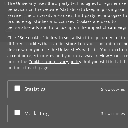
CONNECT WITH UCPH
The University uses third-party technologies to register use
behaviour on the website (statistics) to keep improving our
service. The University also uses third-party technologies to
promote e.g. studies and courses. Cookies are used to
personalize ads and to follow up on the impact of campaign
Click "See cookies" below to see a list of the providers of the
different cookies that can be stored on your computer or mo
device when you use the University's website. You can choo
accept or reject cookies and you can always review your con
under the
Cookies and privacy policy
that you will find at th
bottom of each page.
Google privacy policy
Accept or reject
Statistics
Show cookies
Accept or reject
Marketing
Show cookies