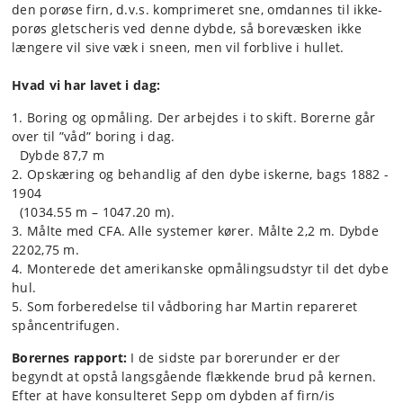
den porøse firn, d.v.s. komprimeret sne, omdannes til ikke-
porøs gletscheris ved denne dybde, så borevæsken ikke
længere vil sive væk i sneen, men vil forblive i hullet.
Hvad vi har lavet i dag:
1. Boring og opmåling. Der arbejdes i to skift. Borerne går
over til ”våd” boring i dag.
Dybde 87,7 m
2. Opskæring og behandlig af den dybe iskerne, bags 1882 -
1904
(1034.55 m – 1047.20 m).
3. Målte med CFA. Alle systemer kører. Målte 2,2 m. Dybde
2202,75 m.
4. Monterede det amerikanske opmålingsudstyr til det dybe
hul.
5. Som forberedelse til vådboring har Martin repareret
spåncentrifugen.
Borernes rapport:
I de sidste par borerunder er der
begyndt at opstå langsgående flækkende brud på kernen.
Efter at have konsulteret Sepp om dybden af firn/is