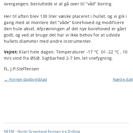
overgangen, besluttede vi at gå over til ”våd” boring.
Her til aften blev 130 liter væske placeret i hullet, og vi gik i
gang med at montere det ”våde” borehoved og modificere
den hule aksel. Afprøvningen af det nye borehoved er gået
godt, og ved at bruge det har vi ikke behov for at udvide
hullets diameter med andre instrumenter.
Vejret:
Klart hele dagen. Temperaturer -17 °C til -22 °C , 10
m/s vind fra ØSØ. Sigtbarhed 2-7 km, let snefygning.
FL, J.P.Steffensen
← Forrige dagbogsblad
Næste da
NEEM - North Greenland Eemian Ice Drilling