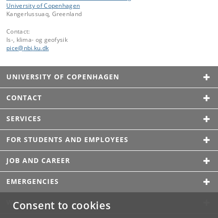
University of Copenhagen
Kangerlussuaq, Greenland
Contact:
Is-, klima- og geofysik
pice
@
nbi
.
ku
.
dk
UNIVERSITY OF COPENHAGEN
CONTACT
SERVICES
FOR STUDENTS AND EMPLOYEES
JOB AND CAREER
EMERGENCIES
WEB
Consent to cookies