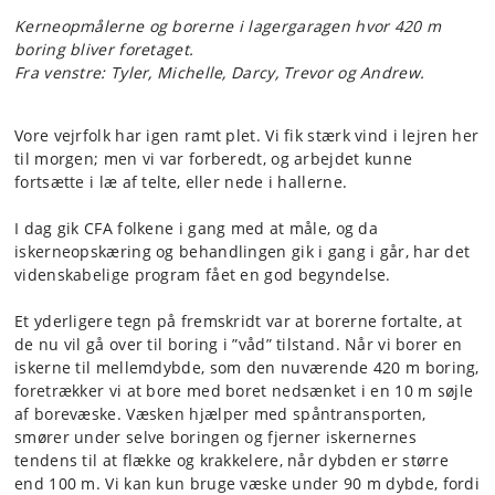
Kerneopmålerne og borerne i lagergaragen hvor 420 m
boring bliver foretaget.
Fra venstre: Tyler, Michelle, Darcy, Trevor og Andrew.
Vore vejrfolk har igen ramt plet. Vi fik stærk vind i lejren her
til morgen; men vi var forberedt, og arbejdet kunne
fortsætte i læ af telte, eller nede i hallerne.
I dag gik CFA folkene i gang med at måle, og da
iskerneopskæring og behandlingen gik i gang i går, har det
videnskabelige program fået en god begyndelse.
Et yderligere tegn på fremskridt var at borerne fortalte, at
de nu vil gå over til boring i ”våd” tilstand. Når vi borer en
iskerne til mellemdybde, som den nuværende 420 m boring,
foretrækker vi at bore med boret nedsænket i en 10 m søjle
af borevæske. Væsken hjælper med spåntransporten,
smører under selve boringen og fjerner iskernernes
tendens til at flække og krakkelere, når dybden er større
end 100 m. Vi kan kun bruge væske under 90 m dybde, fordi