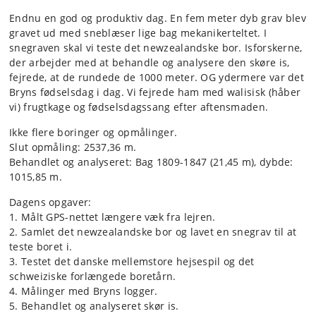
Endnu en god og produktiv dag. En fem meter dyb grav blev
gravet ud med sneblæser lige bag mekanikerteltet. I
snegraven skal vi teste det newzealandske bor. Isforskerne,
der arbejder med at behandle og analysere den skøre is,
fejrede, at de rundede de 1000 meter. OG ydermere var det
Bryns fødselsdag i dag. Vi fejrede ham med walisisk (håber
vi) frugtkage og fødselsdagssang efter aftensmaden.
Ikke flere boringer og opmålinger.
Slut opmåling: 2537,36 m.
Behandlet og analyseret: Bag 1809-1847 (21,45 m), dybde:
1015,85 m.
Dagens opgaver:
1. Målt GPS-nettet længere væk fra lejren.
2. Samlet det newzealandske bor og lavet en snegrav til at
teste boret i.
3. Testet det danske mellemstore hejsespil og det
schweiziske forlængede boretårn.
4. Målinger med Bryns logger.
5. Behandlet og analyseret skør is.