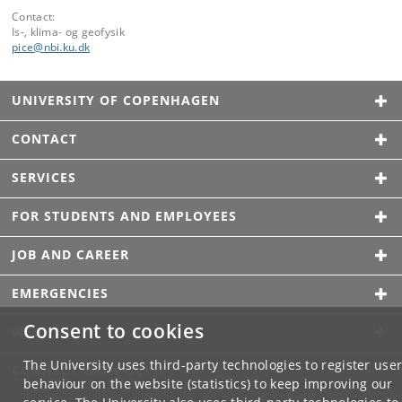
Contact:
Is-, klima- og geofysik
pice
@
nbi
.
ku
.
dk
UNIVERSITY OF COPENHAGEN
CONTACT
SERVICES
FOR STUDENTS AND EMPLOYEES
JOB AND CAREER
EMERGENCIES
Consent to cookies
WEB
The University uses third-party technologies to register use
CONNECT WITH UCPH
behaviour on the website (statistics) to keep improving our