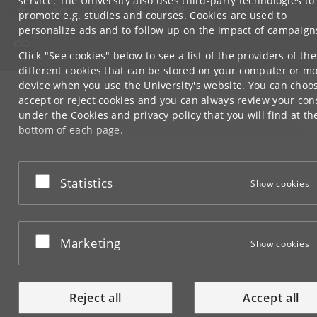
service. The University also uses third-party technologies to
promote e.g. studies and courses. Cookies are used to
personalize ads and to follow up on the impact of campaign
Click "See cookies" below to see a list of the providers of the
different cookies that can be stored on your computer or mo
device when you use the University's website. You can choo
accept or reject cookies and you can always review your con
under the
Cookies and privacy policy
that you will find at th
bottom of each page.
Google privacy policy
Accept or reject
Statistics
Show cookies
Accept or reject
Marketing
Show cookies
Reject all
Accept all