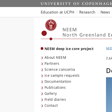
Start
Education at UCPH
Research
News
NEEM deep ice core project
NEE
About NEEM
2 Ju
Partners
D
Science consortia
Ice sample requests
Documentation
Publications
Gallery
Field diaries
Contact