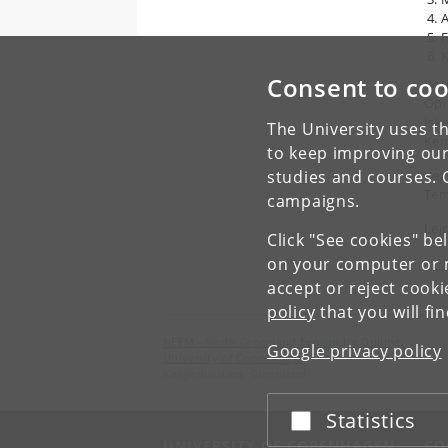
A
F
K
Consent to coo
Bor
Opm
Isk
The University uses th
Kem
to keep improving our
studies and courses. 
Vej
Tem
campaigns.
Lej
Click "See cookies" be
on your computer or m
← F
accept or reject cook
policy
that you will fi
NEEM - North Greenland Eemian Ice Drilling
Google privacy policy
University of Copenhagen
Kangerlussuaq, Greenland
Statistics
Accept or reject
UNIVERSITY OF COPENHAGEN
CO