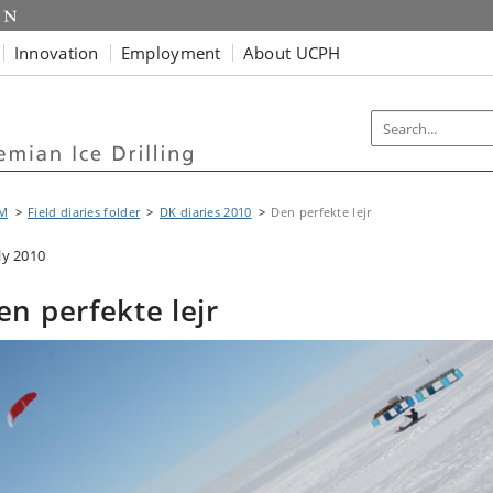
Innovation
Employment
About UCPH
M
Field diaries folder
DK diaries 2010
Den perfekte lejr
ly 2010
en perfekte lejr