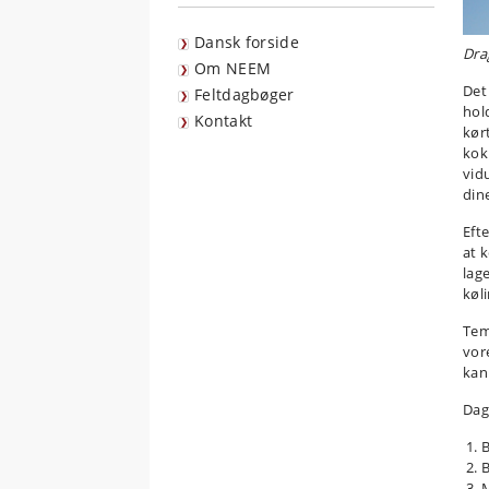
Dansk forside
Dra
Om NEEM
Det 
Feltdagbøger
hol
Kontakt
kør
kok
vid
din
Eft
at 
lag
køl
Tem
vor
kan
Dag
B
B
M