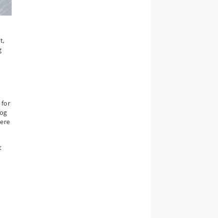
t,
g
d
 for
 og
lere
t