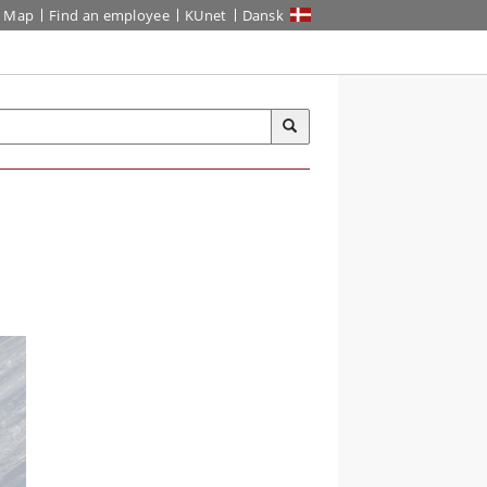
Map
Find an employee
KUnet
Dansk