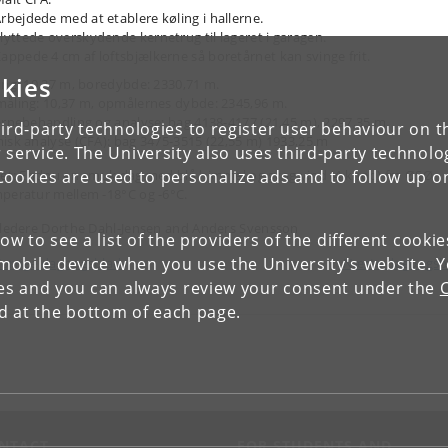
rbejdede med at etablere køling i hallerne.
lyttede overskydende kernetrug til lageret i garagen.
appede 4 cm af loftsbjælkerne så boretårnet kan svinge frit.
kies
ing: 10,27 m, boredybde: 2330,71 m.
åling: 10,37 m, opmålernes dybde: 2345,96 m.
ernebehandling og analyse: bag 4138-4177 (21,45 m), 2297,35 m.
ird-party technologies to register user behaviour on th
isk analyse (CFA): bag 3475-3515 (22,55 m) 1933,25 m
 service. The University also uses third-party technolo
Cookies are used to personalize ads and to follow up o
ret: Endnu en smuk dag med blå himmel og svag vind (4 knob) fra ØSØ.
peratur mellem -18°C og -6°C.
rledere Dorthe Dahl-Jensen and Anders Svensson
low to see a list of the providers of the different cooki
obile device when you use the University's website. 
orrige dagbogsblad
Næste dagbogs
ies and you can always review your consent under the
nd at the bottom of each page.
NTACT
FOR STUDENTS AND