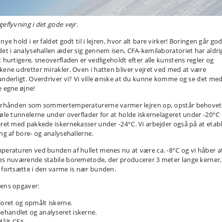
geflyvning i det gode vejr.
nye hold i er faldet godt til i lejren, hvor alt bare virker! Boringen går god
det i analysehallen æder sig gennem isen, CFA-kemilaboratoriet har aldri
t hurtigere, sneoverfladen er vedligeholdt efter alle kunstens regler og
kene udretter mirakler. Oven i hatten bliver vejret ved med at være
underligt. Overdriver vi? Vi ville ønske at du kunne komme og se det me
e egne øjne!
erhånden som sommertemperaturerne varmer lejren op, opstår behovet
køle tunnelerne under overflader for at holde iskernelageret under -20°C
eret med pakkede iskernekasser under -24°C. Vi arbejder også på at etab
ing af bore- og analysehallerne.
peraturen ved bunden af hullet menes nu at være ca. -8°C og vi håber a
es nuværende stabile boremetode, der producerer 3 meter lange kerner,
 fortsætte i den varme is nær bunden.
ens opgaver:
oret og opmålt iskerne.
ehandlet og analyseret iskerne.
ålt CFA.