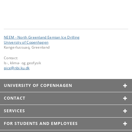
NEEM - North Greenland Eemian Ice Drilling
University of Copenhagen
Kangerlussuaq, Greenland
Contact:
Is-, klima- og geofysik
pice
@
nbi
.
ku
.
dk
UNIVERSITY OF COPENHAGEN
CONTACT
SERVICES
FOR STUDENTS AND EMPLOYEES