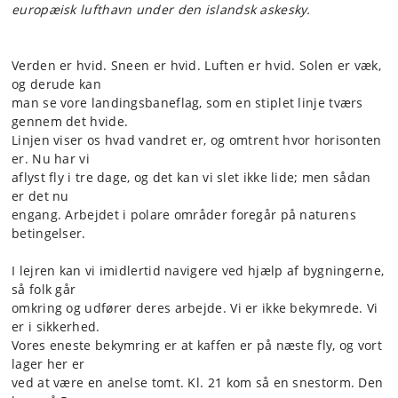
europæisk lufthavn under den islandsk askesky.
Verden er hvid. Sneen er hvid. Luften er hvid. Solen er væk,
og derude kan
man se vore landingsbaneflag, som en stiplet linje tværs
gennem det hvide.
Linjen viser os hvad vandret er, og omtrent hvor horisonten
er. Nu har vi
aflyst fly i tre dage, og det kan vi slet ikke lide; men sådan
er det nu
engang. Arbejdet i polare områder foregår på naturens
betingelser.
I lejren kan vi imidlertid navigere ved hjælp af bygningerne,
så folk går
omkring og udfører deres arbejde. Vi er ikke bekymrede. Vi
er i sikkerhed.
Vores eneste bekymring er at kaffen er på næste fly, og vort
lager her er
ved at være en anelse tomt. Kl. 21 kom så en snestorm. Den