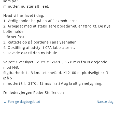
kom på 5
minutter, nu står alt i eet.
Hvad vi har lavet i dag:
1. Vedligeholdelse på en af Flexmobilerne.
2. Arbejdet med at stabilisere boretårnet, er færdigt. De nye
bolte holder
tårnet fast.
3. Rettede op på bordene i analysehallen.
4. Opstilling af udstyr i CFA laboratoriet.
5. Lavede dør til den ny ishule.
Vejret: Overskyet. -17°C til -14°C , 3 - 8 m/s fra N drejende
mod NØ.
Sigtbarhed: 1 - 3 km. Let snefald. Kl 2100 et pludseligt skift
(på 5
minutter) til: -21°C , 13 m/s fra SV og kraftig snefygning.
Feltleder, Jørgen Peder Steffensen
← Forrige dagbogsblad
Næste da