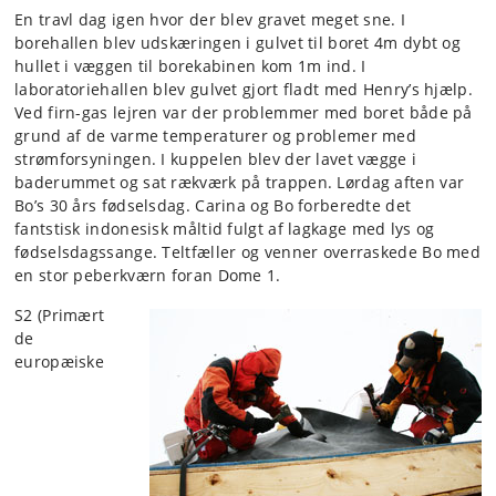
En travl dag igen hvor der blev gravet meget sne. I
borehallen blev udskæringen i gulvet til boret 4m dybt og
hullet i væggen til borekabinen kom 1m ind. I
laboratoriehallen blev gulvet gjort fladt med Henry’s hjælp.
Ved firn-gas lejren var der problemmer med boret både på
grund af de varme temperaturer og problemer med
strømforsyningen. I kuppelen blev der lavet vægge i
baderummet og sat rækværk på trappen. Lørdag aften var
Bo’s 30 års fødselsdag. Carina og Bo forberedte det
fantstisk indonesisk måltid fulgt af lagkage med lys og
fødselsdagssange. Teltfæller og venner overraskede Bo med
en stor peberkværn foran Dome 1.
S2 (Primært
de
europæiske