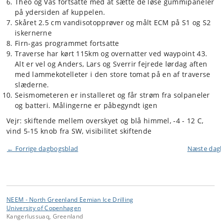
Theo og Vas fortsatte med at sætte de løse gummipaneler
på ydersiden af kuppelen.
Skåret 2.5 cm vandisotopprøver og målt ECM på S1 og S2
iskernerne
Firn-gas programmet fortsatte
Traverse har kørt 115km og overnatter ved waypoint 43.
Alt er vel og Anders, Lars og Sverrir fejrede lørdag aften
med lammekotelleter i den store tomat på en af traverse
slæderne.
Seismometeren er installeret og får strøm fra solpaneler
og batteri. Målingerne er påbegyndt igen
Vejr: skiftende mellem overskyet og blå himmel, -4 - 12 C,
vind 5-15 knob fra SW, visibilitet skiftende
← Forrige dagbogsblad
Næste da
NEEM - North Greenland Eemian Ice Drilling
University of Copenhagen
Kangerlussuaq, Greenland