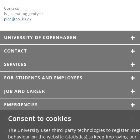
Contact:
Is-, klima- og geofysik
pice
@
nbi
.
ku
.
dk
UNIVERSITY OF COPENHAGEN
CONTACT
SERVICES
FOR STUDENTS AND EMPLOYEES
JOB AND CAREER
EMERGENCIES
Consent to cookies
WEB
The University uses third-party technologies to register use
CONNECT WITH UCPH
behaviour on the website (statistics) to keep improving our