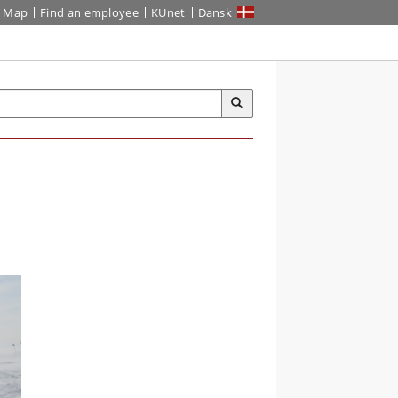
Map
Find an employee
KUnet
Dansk