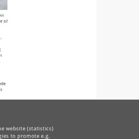
en
 til
.
g
n
t
ede
ns
e website (statistics)
gies to promote e.g.