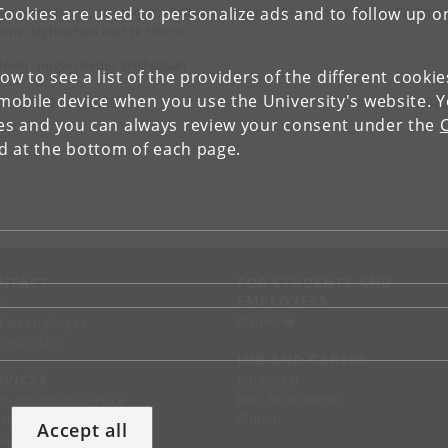
Cookies are used to personalize ads and to follow up o
et: Hele dagen, overskyet, -8 til -4 C, vind på 12 - 15 m/s fra S og SV. Sne 
esne. Sigtbarhed ned til 300 m.
tleder, Jørgen Peder Steffensen
low to see a list of the providers of the different cooki
obile device when you use the University's website. 
orrige dagbogsblad
Næste dagbogs
ies and you can always review your consent under the
nd at the bottom of each page.
NTACT
FOR STUDENTS AND
EMPLOYEES
p
KUnet
d an employee
tact UCPH
JOB AND CAREER
RVICES
Job portal
Jobs for students
ss and media service
Alumni
chandise
Accept all
support