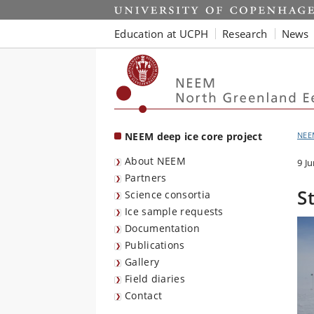
Start
Education at UCPH
Research
News
NEEM deep ice core project
NEE
About NEEM
9 J
Partners
S
Science consortia
Ice sample requests
Documentation
Publications
Gallery
Field diaries
Contact