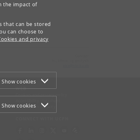
n the impact of
og
es that can be stored
You can choose to
blad→
Cookies and privacy
Contact:
Is-, klima- og geofysik
pice
@
nbi
.
ku
.
dk
Show cookies
WEB
Cookies and privacy policy
Accessibility statement
Show cookies
Information security
CONNECT WITH UCPH