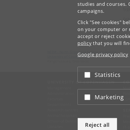
studies and courses. 
Vejr
fyg
campaigns.
Fel
Click "See cookies" be
on your computer or m
← F
accept or reject cook
policy
that you will fi
NEEM - North Greenland Eemian Ice Drilling
Google privacy policy
University of Copenhagen
Kangerlussuaq, Greenland
Statistics
Accept or reject
UNIVERSITY OF COPENHAGEN
CO
Management
Ma
Administration
Fin
Marketing
Accept or reject
Faculties
Con
Departments
Research centres
SE
Animal hospitals
Pre
School of Dentistry
Mer
Reject all
Libraries
IT-