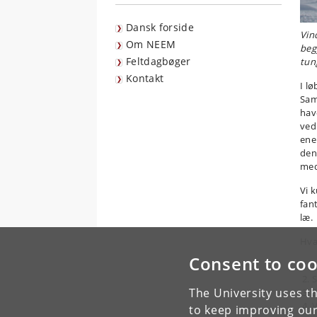
Dansk forside
Vin
Om NEEM
begy
Feltdagbøger
tun
Kontakt
I l
Sam
hav
ved
ene
den
med
Vi 
fan
læ.
Hvad
Consent to coo
R
S
The University uses th
S
V
to keep improving our