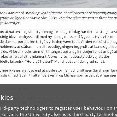
den i dag var så stærk og vedholdende, at stålskelettet til hovedbygning
ndte at ligne Det skæve tårn i Pisa. Vi måtte sikre det ved at forankre det
ge køretøjer.
øbet af natten steg vindstyrken og hele dagen i dag har det blæst og blæst
tidig blev her drysset til med ny sne og masser af fygesne. Hvis vi ikke
de dækket borehallen til i går, ville den være tabt. Vinden var så stærk o
holdende, at stålrammen til hovedbygningen begyndte at læne sig til de
 side. Vi forankrede rammen til tunge slæder og køretøjer for at undgå a
 blæste helt af sit fundament. Vores ny computerstyrede vejrstation
delte lakonisk: ”Hold på hatten!” Mand, det var i den grad sandt.
kunne ikke gøre andet end at sidde stormen ud, undtagen Sarah som lav
tastisk mad, Sushi til aften og Sverrir og Michael som arbejdede i garage
 vi har lavet idag:
kies
eparationer på sneblæseren og vedligeholdelse af generatorer.
ikrede skelettet til hovedbygningen mod stormen.
ird-party technologies to register user behaviour on th
ikrede dasset, så det ikke blæste væk.
entede på at stormen blæste over.
 service. The University also uses third-party technolo