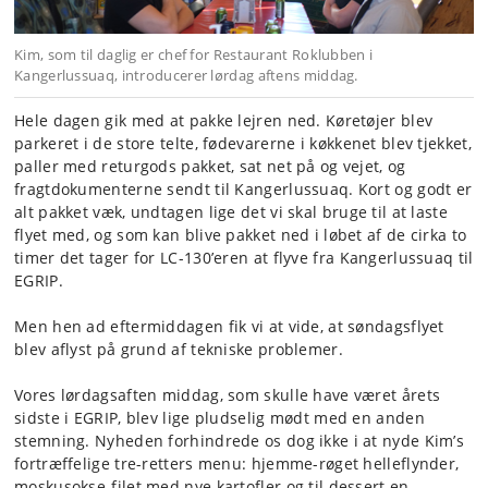
Kim, som til daglig er chef for Restaurant Roklubben i
Kangerlussuaq, introducerer lørdag aftens middag.
Hele dagen gik med at pakke lejren ned. Køretøjer blev
parkeret i de store telte, fødevarerne i køkkenet blev tjekket,
paller med returgods pakket, sat net på og vejet, og
fragtdokumenterne sendt til Kangerlussuaq. Kort og godt er
alt pakket væk, undtagen lige det vi skal bruge til at laste
flyet med, og som kan blive pakket ned i løbet af de cirka to
timer det tager for LC-130’eren at flyve fra Kangerlussuaq til
EGRIP.
Men hen ad eftermiddagen fik vi at vide, at søndagsflyet
blev aflyst på grund af tekniske problemer.
Vores lørdagsaften middag, som skulle have været årets
sidste i EGRIP, blev lige pludselig mødt med en anden
stemning. Nyheden forhindrede os dog ikke i at nyde Kim’s
fortræffelige tre-retters menu: hjemme-røget helleflynder,
moskusokse-filet med nye kartofler og til dessert en