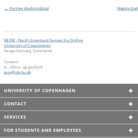
← Forrige dagbogsblad
Næste da
NEEM - North Greenland Eemian Ice Drilling
University of Copenhagen
Kangerlussuaq, Greenland
Contact:
Is-, klima- og geofysik
pice
@
nbi
.
ku
.
dk
UNIVERSITY OF COPENHAGEN
CONTACT
SERVICES
FOR STUDENTS AND EMPLOYEES