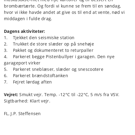
brombærtærte. Og fordi vi kunne se frem til en søndag,
hvor vi ikke havde andet at give os til end at vente, nød vi
middagen i fulde drag.
Dagens aktiviteter:
1. Tjekket den seismiske station
2. Trukket de store slæder op på snehøje
3. Pakket og dokumenteret to returpaller
4. Parkeret begge Pistenbullyer i garagen. Den nye
garageport virker
5. Parkeret sneblæser, slæder og snescootere
6. Parkeret brændstoftanken
7. Fejret lørdag aften
Vejret:
Smukt vejr. Temp. -12°C til -22°C, 5 m/s fra VSV.
Sigtbarhed: Klart vejr.
FL, J.P. Steffensen