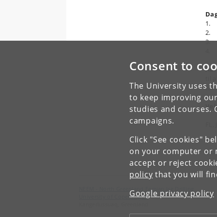
Dag
1. 
2. 
3. 
4. 
Consent to coo
Ad.
til 
The University uses th
for
to keep improving our
Vej
studies and courses. 
campaigns.
FL, 
Click "See cookies" be
on your computer or m
← F
accept or reject cook
policy
that you will fi
NEEM - North Greenland Eemian Ice Drilling
Google privacy policy
University of Copenhagen
Kangerlussuaq, Greenland