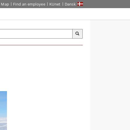
Map
Find an employee
KUnet
Dansk