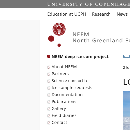
Start
Education at UCPH
Research
News
NEEM deep ice core project
NEE
About NEEM
2 J
Partners
L
Science consortia
Ice sample requests
Documentation
Publications
Gallery
Field diaries
Contact