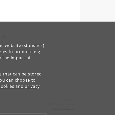
vind
te
e website (statistics)
gies to promote e.g.
ejr.
n the impact of
es that can be stored
You can choose to
blad→
Cookies and privacy
Contact:
Is-, klima- og geofysik
pice
@
nbi
.
ku
.
dk