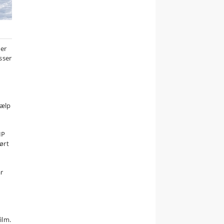
’er
sser
jælp
IP
ørt
år
ilm.