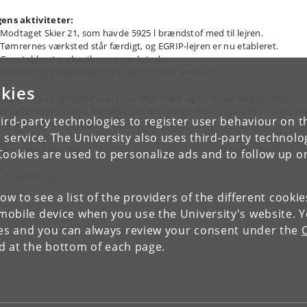
ens aktiviteter:
Modtaget Skier 21, som havde 5925 l brændstof med til lejren.
Tømrernes værksted står færdigt, og EGRIP-lejren er nu etableret.
Genetableret mekanikerens værksted.
Placeret og positioneret GPS nettet rundt om EGRIP.
kies
1:
Den nye landingsbane er plan, men blød, og fordi der ikke var nogen 
at hjælpe flyet i luften, forsøgte den fem gange før det lykkedes. I det sids
ird-party technologies to register user behaviour on th
søg affyrede den hjælperaketter.
 service. The University also uses third-party technolo
ret:
Smukt vejr. Temp. -12°C til -23°C, 1-3 m/s fra VNV. Sigtbarhed: klart v
Cookies are used to personalize ads and to follow up o
J.P. Steffensen
low to see a list of the providers of the different cooki
obile device when you use the University's website. 
orrige dagbogsblad
Næste dagbogs
ies and you can always review your consent under the
nd at the bottom of each page.