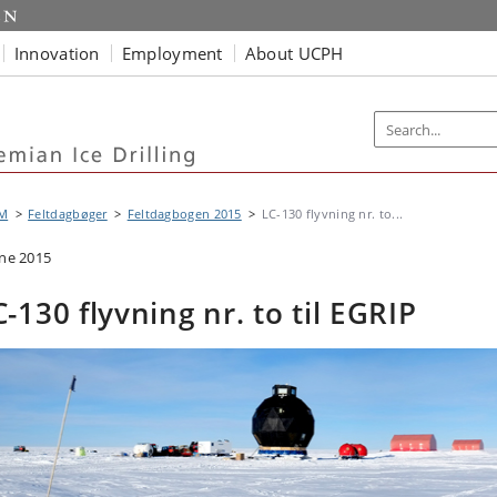
Innovation
Employment
About UCPH
M
Feltdagbøger
Feltdagbogen 2015
LC-130 flyvning nr. to...
une 2015
C-130 flyvning nr. to til EGRIP