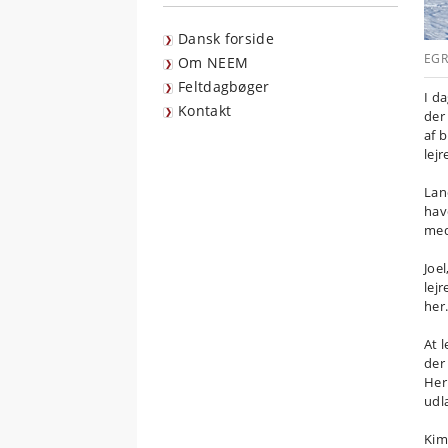
Dansk forside
EGRI
Om NEEM
Feltdagbøger
I d
Kontakt
der
af 
lejr
Lan
hav
med
Joe
lej
her
At 
der
Her
udl
Kim