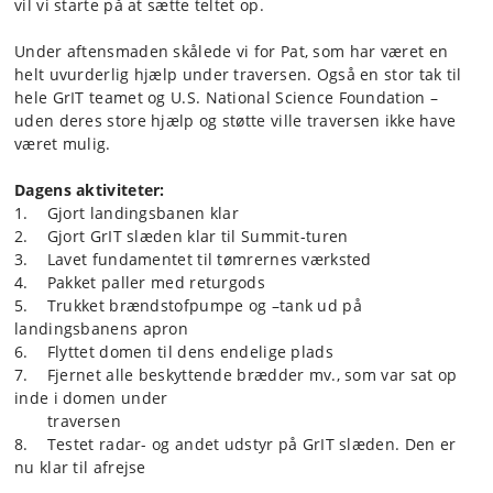
vil vi starte på at sætte teltet op.
Under aftensmaden skålede vi for Pat, som har været en
helt uvurderlig hjælp under traversen. Også en stor tak til
hele GrIT teamet og U.S. National Science Foundation –
uden deres store hjælp og støtte ville traversen ikke have
været mulig.
Dagens aktiviteter:
1. Gjort landingsbanen klar
2. Gjort GrIT slæden klar til Summit-turen
3. Lavet fundamentet til tømrernes værksted
4. Pakket paller med returgods
5. Trukket brændstofpumpe og –tank ud på
landingsbanens apron
6. Flyttet domen til dens endelige plads
7. Fjernet alle beskyttende brædder mv., som var sat op
inde i domen under
traversen
8. Testet radar- og andet udstyr på GrIT slæden. Den er
nu klar til afrejse