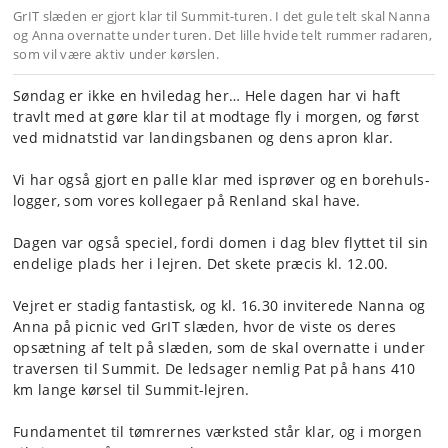
GrIT slæden er gjort klar til Summit-turen. I det gule telt skal Nanna
og Anna overnatte under turen. Det lille hvide telt rummer radaren,
som vil være aktiv under kørslen.
Søndag er ikke en hviledag her… Hele dagen har vi haft
travlt med at gøre klar til at modtage fly i morgen, og først
ved midnatstid var landingsbanen og dens apron klar.
Vi har også gjort en palle klar med isprøver og en borehuls-
logger, som vores kollegaer på Renland skal have.
Dagen var også speciel, fordi domen i dag blev flyttet til sin
endelige plads her i lejren. Det skete præcis kl. 12.00.
Vejret er stadig fantastisk, og kl. 16.30 inviterede Nanna og
Anna på picnic ved GrIT slæden, hvor de viste os deres
opsætning af telt på slæden, som de skal overnatte i under
traversen til Summit. De ledsager nemlig Pat på hans 410
km lange kørsel til Summit-lejren.
Fundamentet til tømrernes værksted står klar, og i morgen