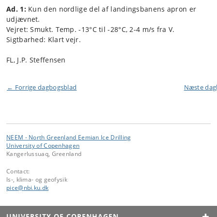
Ad. 1:
Kun den nordlige del af landingsbanens apron er
udjævnet.
Vejret: Smukt. Temp. -13°C til -28°C, 2-4 m/s fra V.
Sigtbarhed: Klart vejr.
FL, J.P. Steffensen
← Forrige dagbogsblad
Næste da
NEEM - North Greenland Eemian Ice Drilling
University of Copenhagen
Kangerlussuaq, Greenland
Contact:
Is-, klima- og geofysik
pice
@
nbi
.
ku
.
dk
UNIVERSITY OF COPENHAGEN