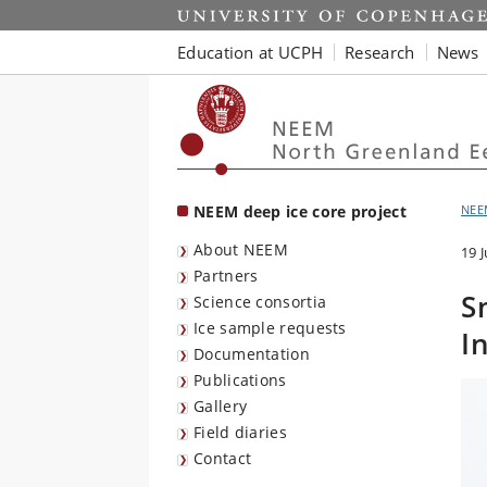
Start
Education at UCPH
Research
News
NEEM deep ice core project
NEE
About NEEM
19 
Partners
S
Science consortia
Ice sample requests
I
Documentation
Publications
Gallery
Field diaries
Contact