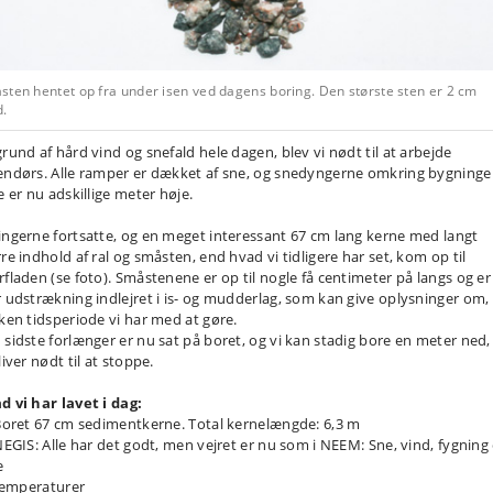
sten hentet op fra under isen ved dagens boring. Den største sten er 2 cm
d.
grund af hård vind og snefald hele dagen, blev vi nødt til at arbejde
endørs. Alle ramper er dækket af sne, og snedyngerne omkring bygninge
e er nu adskillige meter høje.
ingerne fortsatte, og en meget interessant 67 cm lang kerne med langt
re indhold af ral og småsten, end hvad vi tidligere har set, kom op til
rfladen (se foto). Småstenene er op til nogle få centimeter på langs og er 
r udstrækning indlejret i is- og mudderlag, som kan give oplysninger om,
lken tidsperiode vi har med at gøre.
 sidste forlænger er nu sat på boret, og vi kan stadig bore en meter ned,
liver nødt til at stoppe.
d vi har lavet i dag:
Boret 67 cm sedimentkerne. Total kernelængde: 6,3 m
NEGIS: Alle har det godt, men vejret er nu som i NEEM: Sne, vind, fygning
e
mperaturer