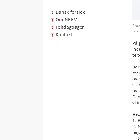
Dansk forside
Om NEEM
Små
Feltdagbøger
bre
Kontakt
På 
ind
telt
Bor
stør
ove
sto
hvi
Den
vi b
Hva
1. 
2. 
høj
te