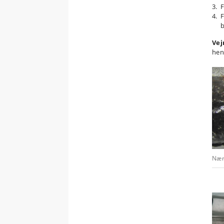
3. 
4. 
bel
Vej
hen
Nærb