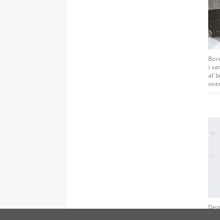
Bore
i va
af b
over
Den 