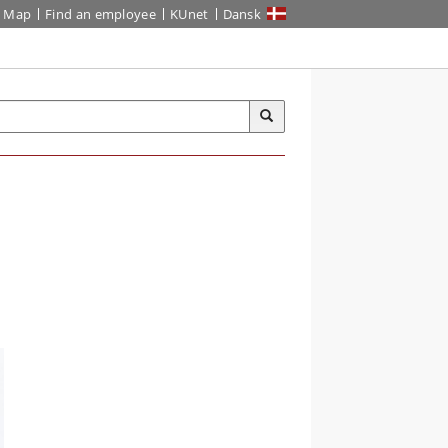
Map
Find an employee
KUnet
Dansk