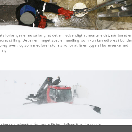
ts forlænger er nu så lang, at det er nødvendigt at montere det, når boret er
ndret stilling. Det er en meget speciel handling, som kun kan udføres i bunde
oregraven, og som medfører stor risiko for at få en byge af borevæske ned
 sig.
stærke snefygning får næste Pisten Bullyen til at forsvinde.