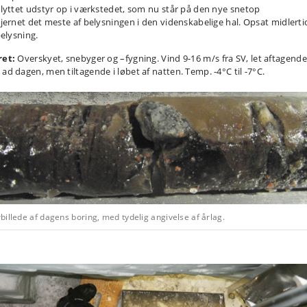
Flyttet udstyr op i værkstedet, som nu står på den nye snetop
Fjernet det meste af belysningen i den videnskabelige hal. Opsat midlerti
ysning.
ret:
Overskyet, snebyger og –fygning. Vind 9-16 m/s fra SV, let aftagende
 ad dagen, men tiltagende i løbet af natten. Temp. -4°C til -7°C.
illede af dagens boring, med tydelig angivelse af årlag.