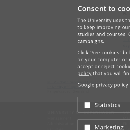
Consent to coo
FL,
The University uses th
to keep improving our
studies and courses. 
← F
campaigns.
dag
Click "See cookies" be
on your computer or m
accept or reject cook
policy
that you will fi
NEEM - North Greenland Eemian Ice Drilling
Google privacy policy
University of Copenhagen
Kangerlussuaq, Greenland
Statistics
Accept or reject
UNIVERSITY OF COPENHAGEN
CO
Management
Ma
Administration
Fin
Marketing
Accept or reject
Faculties
Con