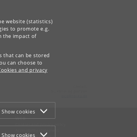
e website (statistics)
gies to promote e.g.
n the impact of
es that can be stored
You can choose to
Cookies and privacy
Contact:
Is-, klima- og geofysik
pice
@
nbi
.
ku
.
dk
Show cookies
WEB
Cookies and privacy policy
Accessibility statement
Show cookies
Information security