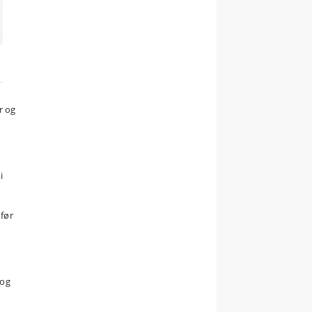
r og
i
 før
 og