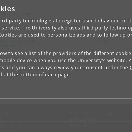
kies
 Anders Svensson
ird-party technologies to register user behaviour on th
 service. The University also uses third-party technolo
Cookies are used to personalize ads and to follow up o
orrige dagbogsblad
Næste
bogsblad→
low to see a list of the providers of the different cooki
obile device when you use the University's website. 
ies and you can always review your consent under the
nd at the bottom of each page.
NTACT
FOR STUDENTS AND
EMPLOYEES
p
KUnet
d an employee
tact UCPH